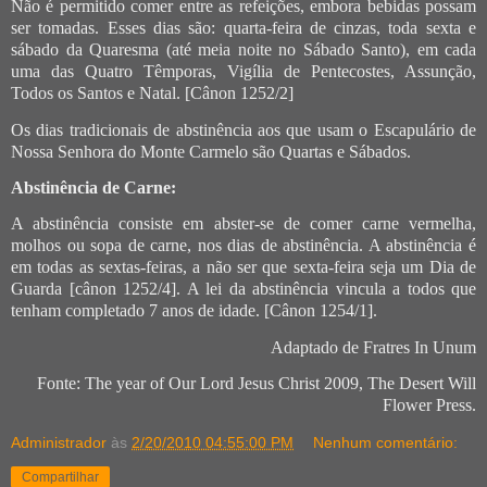
Não é permitido comer entre as refeições, embora bebidas possam
ser tomadas. Esses dias são: quarta-feira de cinzas, toda sexta e
sábado da Quaresma (até meia noite no Sábado Santo), em cada
uma das Quatro Têmporas, Vigília de Pentecostes, Assunção,
Todos os Santos e Natal. [Cânon 1252/2]
Os dias tradicionais de abstinência aos que usam o Escapulário de
Nossa Senhora do Monte Carmelo são Quartas e Sábados.
Abstinência de Carne:
A abstinência consiste em abster-se de comer carne vermelha,
molhos ou sopa de carne, nos dias de abstinência. A abstinência é
em todas as sextas-feiras, a não ser que sexta-feira seja um Dia de
Guarda [cânon 1252/4]. A lei da abstinência vincula a todos que
tenham completado 7 anos de idade. [Cânon 1254/1].
Adaptado de Frat
r
es In Unum
Fonte: The year of Our Lord Jesus Christ 2009, The Desert Will
Flower Press.
Administrador
às
2/20/2010 04:55:00 PM
Nenhum comentário:
Compartilhar