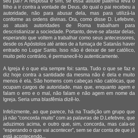
seu pai? A resposta é sim, se essa atitude paterna leva o
filho a ir contra a vontade de Deus, do qual o pai recebeu a
autoridade, não para abusar dela, mas para utilizá-la
conforme as ordens divinas. Ora, como disse D. Lefebvre,
as atuais autoridades de Roma trabalham para
descristianizar a sociedade. Portanto, deve-se afastar delas,
esperando que voltem a trabalhar como seus antecessores,
desde os Apóstolos até antes de a fumaça de Satanás haver
entrado no Lugar Santo. Isso não é deixar de ser católico,
muito pelo contrário, é permanecê-lo autenticamente.
A Igreja é o que ela sempre foi: santa. Tudo o que se faz e
diz hoje contra a santidade da mesma não é dela e muito
menos é ela. São homens com cabeças não católicas, que
ocupam cargos de autoridade, mas que, enquanto agem e
falam o erro e o mal, não falam e não agem em nome da
Igreja. Seria uma blasfêmia dizê-lo.
Infelizmente, ao que parece, há na Tradição um grupo que
já não “concorda muito” com as palavras de D.Lefebvre, que
aduzimos acima, e outro que, sim, concorda, mas cala-se
“esperando o que vai acontecer”, sem se dar conta de que já
está acontecendo...