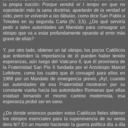
la propia noción:
Porque vendrá el t iempo en que no
soportarán más la sana doctrina, apartarán de la verdad el
oído, pero se volverán a las fábulas
, como dice San Pablo a
Timoteo en su segunda Carta (IV, 3,5). ¿De qué serviría
pedir a tales autoridades un Mandato para consagrar un
obispo que va a estar profundamente opuesto al error más
grave de ellas?
Y, por otro lado, obtener un tal obispo, los pocos Católicos
que entienden la importancia de él pueden haber tenido
esperanzas, aún luego del Vaticano II, que él proviniera de
la Fraternidad San Pío X fundada por el Arzobispo Marcel
Lefebvre, como los cuatro que él consagró para ellos en
1988 por un Mandato de emergencia previo. ¡Ay!, cuando
las autoridades de esa Fraternidad mostraron por su
constante vuelta hacia las autoridades Romanas que ellas
estaban tomando el mismo camino modernista, esa
esperanza probó ser en vano.
¿De donde entonces pueden estos Católicos fieles obtener
los obispos esenciales para la supervivencia de su verda
dera fe? En un mundo haciendo la guerra política día a día