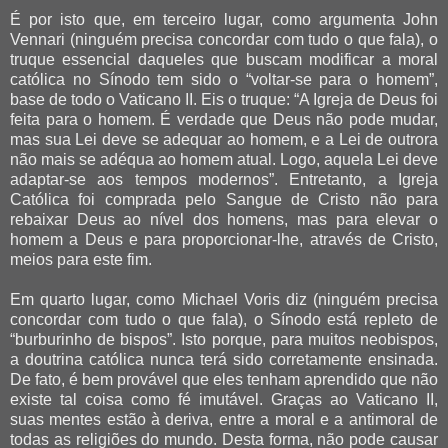
É por isto que, em terceiro lugar, como argumenta John
Vennari (ninguém precisa concordar com tudo o que fala), o
truque essencial daqueles que buscam modificar a moral
católica no Sínodo tem sido o “voltar-se para o homem”,
base de todo o Vaticano II. Eis o truque: “A Igreja de Deus foi
feita para o homem. É verdade que Deus não pode mudar,
mas sua Lei deve se adequar ao homem, e a Lei de outrora
não mais se adéqua ao homem atual. Logo, aquela Lei deve
adaptar-se aos tempos modernos”. Entretanto, a Igreja
Católica foi comprada pelo Sangue de Cristo não para
rebaixar Deus ao nível dos homens, mas para elevar o
homem a Deus e para proporcionar-lhe, através de Cristo,
meios para este fim.
Em quarto lugar, como Michael Voris diz (ninguém precisa
concordar com tudo o que fala), o Sínodo está repleto de
“burburinho de bispos”. Isto porque, para muitos neobispos,
a doutrina católica nunca terá sido corretamente ensinada.
De fato, é bem provável que eles tenham aprendido que não
existe tal coisa como fé imutável. Graças ao Vaticano II,
suas mentes estão à deriva, entre a moral e a antimoral de
todas as religiões do mundo. Desta forma, não pode causar