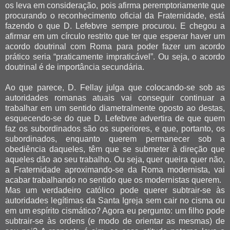
os leva em consideração, pois afirma peremptoriamente que
procurando o reconhecimento oficial da Fraternidade, está
fazendo o que D. Lefebvre sempre procurou. E chegou a
afirmar em um círculo restrito que ter que esperar haver um
acordo doutrinal com Roma para poder fazer um acordo
prático seria “praticamente impraticável”. Ou seja, o acordo
doutrinal é de importância secundária.
Ao que parece, D. Fellay julga que colocando-se sob as
autoridades romanas atuais vai conseguir continuar a
trabalhar em um sentido diametralmente oposto ao destas,
esquecendo-se do que D. Lefebvre advertira de que quem
faz os subordinados são os superiores, e que, portanto, os
subordinados, enquanto querem permanecer sob a
obediência daqueles, têm que se submeter à direção que
aqueles dão ao seu trabalho. Ou seja, quer queira quer não,
a Fraternidade aproximando-se da Roma modernista, vai
acabar trabalhando no sentido que os modernistas querem.
Mas um verdadeiro católico pode querer subtrair-se às
autoridades legítimas da Santa Igreja sem cair no cisma ou
em um espírito cismático? Agora eu pergunto: um filho pode
subtrair-se às ordens (e modo de orientar as mesmas) de