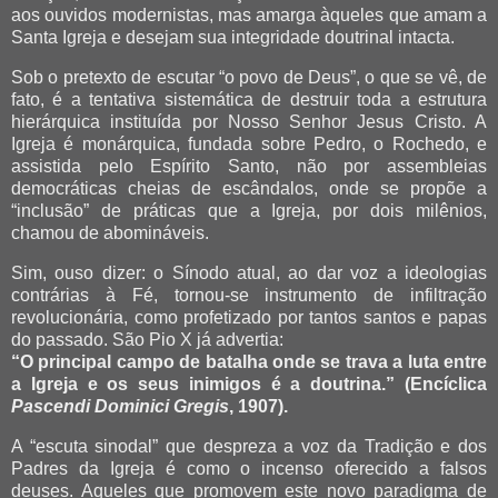
aos ouvidos modernistas, mas amarga àqueles que amam a
Santa Igreja e desejam sua integridade doutrinal intacta.
Sob o pretexto de escutar “o povo de Deus”, o que se vê, de
fato, é a tentativa sistemática de destruir toda a estrutura
hierárquica instituída por Nosso Senhor Jesus Cristo. A
Igreja é monárquica, fundada sobre Pedro, o Rochedo, e
assistida pelo Espírito Santo, não por assembleias
democráticas cheias de escândalos, onde se propõe a
“inclusão” de práticas que a Igreja, por dois milênios,
chamou de abomináveis.
Sim, ouso dizer: o Sínodo atual, ao dar voz a ideologias
contrárias à Fé, tornou-se instrumento de infiltração
revolucionária, como profetizado por tantos santos e papas
do passado. São Pio X já advertia:
“O principal campo de batalha onde se trava a luta entre
a Igreja e os seus inimigos é a doutrina.”
(Encíclica
Pascendi Dominici Gregis
, 1907).
A “escuta sinodal” que despreza a voz da Tradição e dos
Padres da Igreja é como o incenso oferecido a falsos
deuses. Aqueles que promovem este novo paradigma de