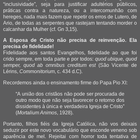
“inclusividade”, seja para justificar adultérios públicos,
práticas contra a natureza, ou a intercomunhão com
hereges, nada mais fazem que repetir os erros de Lutero, de
Ario, de todas as serpentes que rastejam tentando morder o
calcanhar da Mulher (cf. Gn 3,15).
A Esposa de Cristo não precisa de reinvenção. Ela
precisa de fidelidade!
Fidelidade aos santos Evangelhos, fidelidade ao que foi
crido sempre, em toda parte e por todos:
quod ubique, quod
semper, quod ab omnibus creditum est
(São Vicente de
Lérins,
Commonitorium
, c. 434 d.C).
Recordemos ainda o ensinamento firme do Papa Pio XI:
“A união dos cristãos não pode ser procurada de
outro modo que não seja favorecer o retorno dos
dissidentes à única e verdadeira Igreja de Cristo”
(
Mortalium Animos
, 1928).
Portanto, filhos fiéis da Igreja Católica, não vos deixais
seduzir por este novo vocabulário que esconde veneno sob
aparência de mel. Rejeitai com horror toda tentativa de