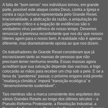
A falta de "bom senso" nos indivíduos tornou, em grande
parte, possível este ataque contra Deus, contra a Igreja e
contra a raça humana representada pelo Grande Reset.
Irracionalidade, a abdicação da razão, a aniquilação do
julgamento crítico e a negação de evidências são o
verdadeiro vírus pandêmico do nosso tempo. Devemos
renunciar à premissa reconfortante que nos diz que nossos
líderes agem para o nosso bem. A realidade não é apenas
diferente, mas diametralmente oposta ao que nos dizem.
Os trabalhadores do Grande Reset consideram que já
escravizaram tanto as massas de pessoas que não
precisam temer nenhuma revolta. Essas massas agora
acreditam que sua salvação depende das vacinas, e logo
colocarão as mãos para receber um chip sob a pele. E se a
farsa da "pandemia" passar, o próximo engano está pronto:
"mudança climática" imporá "transição ecológica" e
"desenvolvimento sustentável".
Tais mentiras são a marca consistente dos arquitetos dos
vários Grandes Resets ao longo dos últimos séculos – a
Pseudo-Reforma Protestante, a Revolução Industrial, a