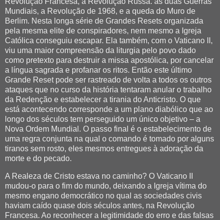
Revolução Francesa, a Revolução Russa. as duas Guerras
Mundiais, a Revolução de 1968, e a queda do Muro de
Berlim. Nesta longa série de Grandes Resets organizada
pela mesma elite de conspiradores, nem mesmo a Igreja
Católica conseguiu escapar. Ela também, com o Vaticano II,
viu uma maior compreensão da liturgia pelo povo dado
como pretexto para destruir a missa apostólica, por cancelar
a língua sagrada e profanar os ritos. Então este último
Grande Reset pode ser rastreado de volta a todos os outros
ataques que no curso da história tentaram anular o trabalho
da Redenção e estabelecer a tirania do Anticristo. O que
está acontecendo corresponde a um plano diabólico que ao
longo dos séculos tem perseguido um único objetivo – a
Nova Ordem Mundial. O passo final é o estabelecimento de
uma regra conjunta na qual o comando é tomado por alguns
tiranos sem rosto, eles mesmos entregues à adoração da
morte e do pecado.
A Realeza de Cristo estava no caminho? O Vaticano II
mudou-o para o fim do mundo, deixando a Igreja vítima do
mesmo engano democrático no qual as sociedades civis
haviam caído quase dois séculos antes, na Revolução
Francesa. Ao reconhecer a legitimidade do erro e das falsas