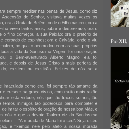
ara sempre meditar nas penas de Jesus, como diz
a Ascensão do Senhor, visitava muitas vezes os
na, ora a Gruta de Belém, onde o Filho nasceu; ora a
ilho viveu tantos anos, pobre e desprezado, ora o
 o filho começou a sua Paixão; ora o pretório de
Pio XII,
o e coroado de espinhos; ora o Calvário, onde o viu
 sepulcro, no qual o acomodou com as suas próprias
oda a vida da Santíssima Virgem foi uma oração
clui o Bem-aventurado Alberto Magno, ela foi
tude, e depois de Jesus Cristo a mais perfeita de
ido, existem ou existirão. Felizes de nós se a
a e imaculada como era, foi sempre tão amante da
r e crescer na graça divina, com muito mais razão
icar esta virtude, nós que tão fracos somos, tão
e temos inimigos tão poderosos para combater e
 de imitar o espírito de oração de nossa boa Mãe, e
m nós o que o devoto Taulero diz da Santíssima
 coelum — “A morada de Maria foi o céu”. Seja o céu
ão, e fixemos nele pelo afeto a nossa morada