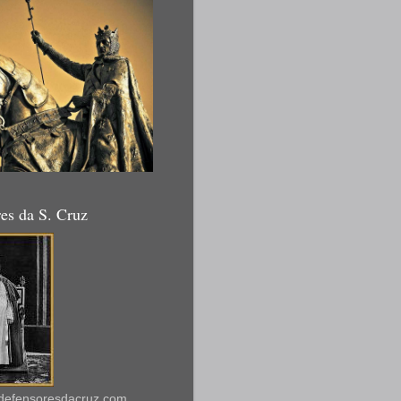
es da S. Cruz
defensoresdacruz.com