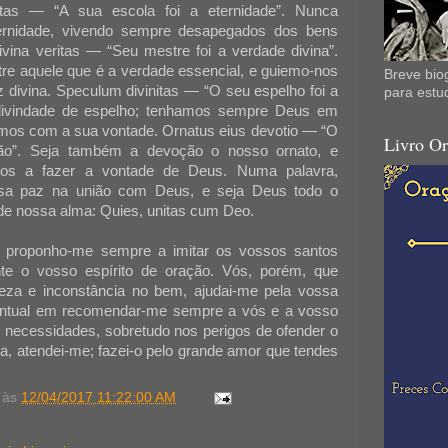
nitas — “A sua escola foi a eternidade”. Nunca
ernidade, vivendo sempre desapegados dos bens
ivina veritas — “Seu mestre foi a verdade divina”.
e aquele que é a verdade essencial, e guiemo-nos
Breve biog
 divina. Speculum divinitas — “O seu espelho foi a
para estu
 divindade de espelho; tenhamos sempre Deus em
mos com a sua vontade. Ornatus eius devotio — “O
Livro Or
ão”. Seja também a devoção o nosso ornato, e
tos a fazer a vontade de Deus. Numa palavra,
ssa paz na união com Deus, e seja Deus todo o
 de nossa alma: Quies, unitas cum Deo.
proponho-me sempre a imitar os vossos santos
te o vosso espírito de oração. Vós, porém, que
eza e inconstância no bem, ajudai-me pela vossa
ontual em recomendar-me sempre a vós e a vosso
 necessidades, sobretudo nos perigos de ofender o
, atendei-me; fazei-o pelo grande amor que tendes
às
12/04/2017 11:22:00 AM