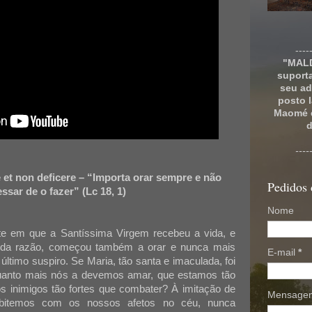
----
"MALD
suport
seu ad
posto 
Maomé e
d
----
 et non deficere – “Importa orar sempre e não
Pedidos 
essar de o fazer” (Lc 18, 1)
Nome
te em que a Santíssima Virgem recebeu a vida, e
o da razão, começou também a orar e nunca mais
E-mail
*
último suspiro. Se Maria, tão santa e imaculada, foi
uanto mais nós a devemos amar, que estamos tão
 inimigos tão fortes que combater? À imitação de
Mensag
bitemos com os nossos afetos no céu, nunca