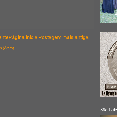
ente
Página inicial
Postagem mais antiga
s (Atom)
São Lui