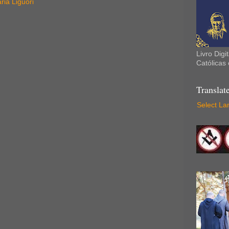
ia Liguori
Livro Digi
Católicas 
Translat
Select L