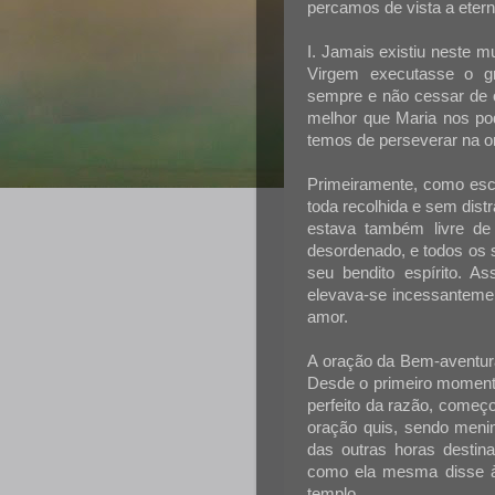
percamos de vista a etern
I. Jamais existiu neste 
Virgem executasse o gr
sempre e não cessar de o
melhor que Maria nos po
temos de perseverar na o
Primeiramente, como escr
toda recolhida e sem dist
estava também livre de 
desordenado, e todos os
seu bendito espírito. A
elevava-se incessanteme
amor.
A oração da Bem-aventura
Desde o primeiro moment
perfeito da razão, começ
oração quis, sendo menin
das outras horas destin
como ela mesma disse à s
templo.