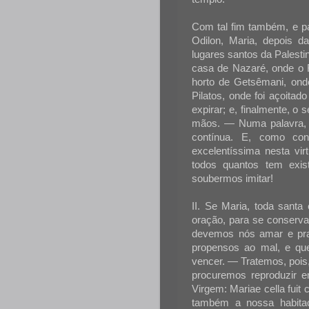
Com tal fim também, e p
Odilon, Maria, depois d
lugares santos da Palesti
casa de Nazaré, onde o F
horto de Getsêmani, onde
Pilatos, onde foi açoitad
expirar; e, finalmente, o
mãos. — Numa palavra, t
contínua. E, como con
excelentíssima nesta vir
todos quantos tem exist
soubermos imitar!
II. Se Maria, toda sant
oração, para se conserva
devemos nós amar e prat
propensos ao mal, e qu
vencer. — Tratemos, pois,
procuremos reproduzir e
Virgem: Mariae cella fuit
também a nossa habitaç