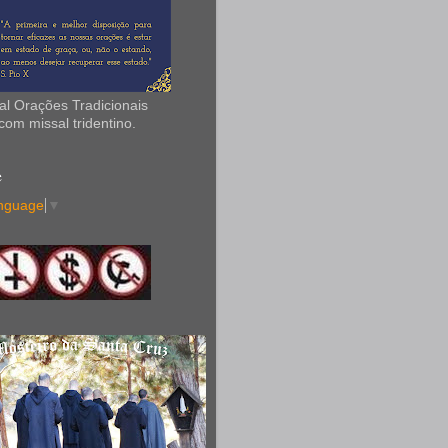
tal Orações Tradicionais
com missal tridentino.
e
anguage
▼