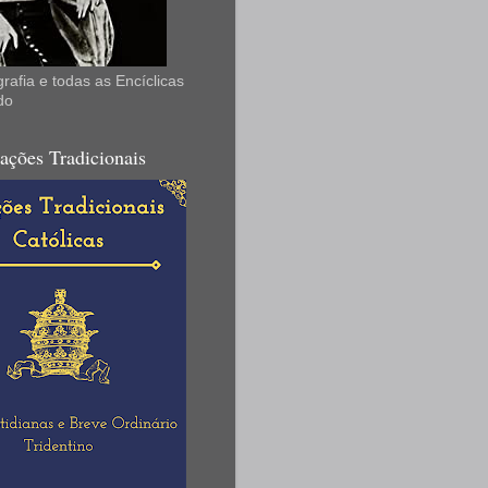
rafia e todas as Encíclicas
do
ações Tradicionais