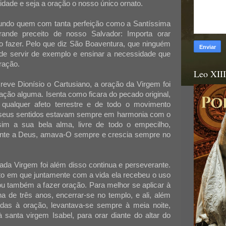
idade e seja a oração o nosso único ornato.
mundo quem com tanta perfeição como a Santíssima
ande preceito de nosso Salvador: Importa orar
 fazer. Pelo que diz São Boaventura, que ninguém
de servir de exemplo e ensinar a necessidade que
ração.
Leo XIII
eve Dionísio o Cartusiano, a oração da Virgem foi
ração alguma. Isenta como ficara do pecado original,
qualquer afeto terrestre e de todo o movimento
 seus sentidos estavam sempre em harmonia com o
ssim a sua bela alma, livre de todo o empecilho,
nte a Deus, amava-O sempre e crescia sempre no
da Virgem foi além disso continua e perseverante.
o em que juntamente com a vida ela recebeu o uso
ou também a fazer oração. Para melhor se aplicar à
a de três anos, encerrar-se no templo, e ali, além
adas à oração, levantava-se sempre à meia noite,
anta virgem Isabel, para orar diante do altar do