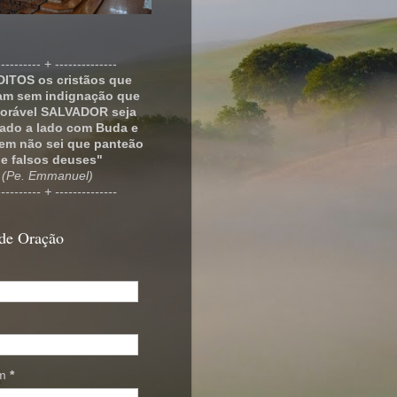
---------- + --------------
ITOS os cristãos que
am sem indignação que
orável SALVADOR seja
lado a lado com Buda e
m não sei que panteão
e falsos deuses"
(Pe. Emmanuel)
---------- + --------------
de Oração
em
*