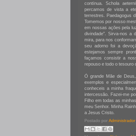
contínua. Schola aeter
percamos de vista a et
terrestres. Paedagogus d
Tomemos por nosso mestr
em nossas ações pela luz
divindade”. Sirva-nos a
mira, para nos conformar
seu adorno foi a devoç
estejamos sempre pron
façamos consistir a no
repouso e todo o tesouro
Ó grande Mãe de Deus, 
exemplos e especialmen
conheceis a minha fraqu
intercessão. Fazei-me p
Filho em todas as minhas
meu Senhor. Minha Rainha
a Jesus Cristo.
Postado por
Administrador