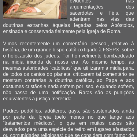
evidentes nas
argumentações dos
sacerdotes e fiéis, que
adentram nas vias das
doutrinas estranhas àquelas legadas pelos Apóstolos,
ensinada e conservada fielmente pela Igreja de Roma.
Vimos recentemente um comentário pessoal, relativo à
história, de um grande bispo católico ligado à FSSPX, sobre
o holocausto dos judeus. Foi horrivelmente bombardeado
na mídia imunda de nossa era. Ao mesmo tempo, as
mesmas autoridades “católicas” que utilizaram a mídia para,
de todos os cantos do planeta, criticarem tal comentário se
mostram contrárias a doutrina católica, ao Papa e aos
costumes cristãos e nada sofrem por isso, e quando sofrem,
não passa de uma notificação. Raras são as punições
equivalentes a justiça merecida.
Padres pedófilos, adúlteros, gays, são sustentados ainda
por parte da Igreja (pelo menos no que tange aos
“tratamentos médicos”, o que em muitos casos são
desviados para uma espécie de retiro em lugares afastados
ou comunidades religiosas) que se considera com “amor de