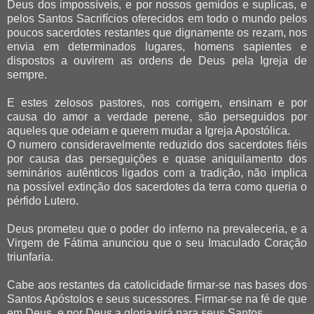
Deus dos impossíveis, e por nossos gemidos e suplicas, e
pelos Santos Sacrifícios oferecidos em todo o mundo pelos
poucos sacerdotes restantes que dignamente os rezam, nos
envia em determinados lugares, homens sapientes e
dispostos a ouvirem as ordens de Deus pela Igreja de
sempre.
E estes zelosos pastores, nos corrigem, ensinam e por
causa do amor a verdade perene, são perseguidos por
aqueles que odeiam e querem mudar a Igreja Apostólica.
O numero consideravelmente reduzido dos sacerdotes fiéis
por causa das perseguições e quase aniquilamento dos
seminários autênticos ligados com a tradição, não implica
na possível extinção dos sacerdotes da terra como queria o
pérfido Lutero.
Deus prometeu que o poder do inferno na prevaleceria, e a
Virgem de Fátima anunciou que o seu Imaculado Coração
triunfaria.
Cabe aos restantes da catolicidade firmar-se nas bases dos
Santos Apóstolos e seus sucessores. Firmar-se na fé de que
em Deus, e por Deus a gloria virá para seus Santos.