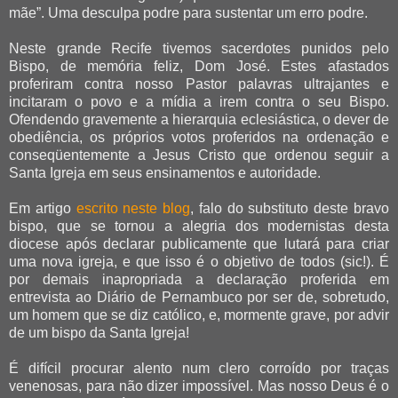
mãe”. Uma desculpa podre para sustentar um erro podre.
Neste grande Recife tivemos sacerdotes punidos pelo
Bispo, de memória feliz, Dom José. Estes afastados
proferiram contra nosso Pastor palavras ultrajantes e
incitaram o povo e a mídia a irem contra o seu Bispo.
Ofendendo gravemente a hierarquia eclesiástica, o dever de
obediência, os próprios votos proferidos na ordenação e
conseqüentemente a Jesus Cristo que ordenou seguir a
Santa Igreja em seus ensinamentos e autoridade.
Em artigo
escrito neste blog
, falo do substituto deste bravo
bispo, que se tornou a alegria dos modernistas desta
diocese após declarar publicamente que lutará para criar
uma nova igreja, e que isso é o objetivo de todos (sic!). É
por demais inapropriada a declaração proferida em
entrevista ao Diário de Pernambuco por ser de, sobretudo,
um homem que se diz católico, e, mormente grave, por advir
de um bispo da Santa Igreja!
É difícil procurar alento num clero corroído por traças
venenosas, para não dizer impossível. Mas nosso Deus é o